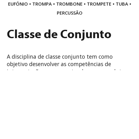
EUFÓNIO
•
TROMPA
•
TROMBONE
•
TROMPETE
•
TUBA
•
PERCUSSÃO
Classe de Conjunto
A disciplina de classe conjunto tem como
objetivo desenvolver as competências de
interpretação em grupo, tendo como produto a
Orquestra Juvenil de Cucujães, que realiza
concertos e audições.
Formação Musical
A disciplina de formação musical tem como
objetivo aquirir conhecimentos sobre a teoria